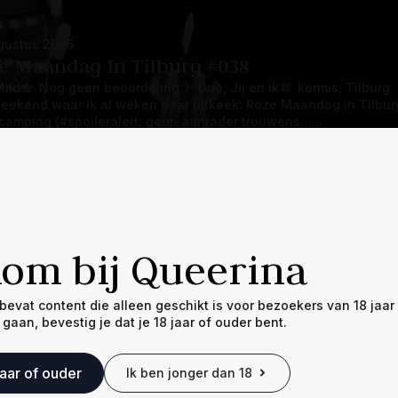
gustus 2025
e Maandag In Tilburg #038
Mild
Nog geen beoordeling
Duo
Jij en ik
kermis
Tilburg
eekend waar ik al weken naar uitkeek: Roze Maandag in Tilbur
camping (#spoileralert: geen aanrader trouwens…...
avoriet opslaan
es Het Verhaal
om bij Queerina
evat content die alleen geschikt is voor bezoekers van 18 jaar
ni 2025
 gaan, bevestig je dat je 18 jaar of ouder bent.
t So) New To The Game #036
XXX Hot
5 sterren
Biseksueel
Duo
Ik
Zij
gaybar
hetero
jaar of ouder
Ik ben jonger dan 18
e, als iets oudere vrouw – al voel ik me vaak allesbehalve oud, ho
ten. Vooral niet als je, zoals ik, o...