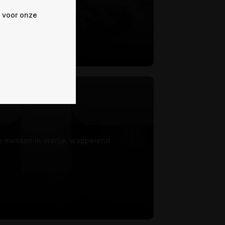
e voor onze
ige mensen in oranje, wapperend