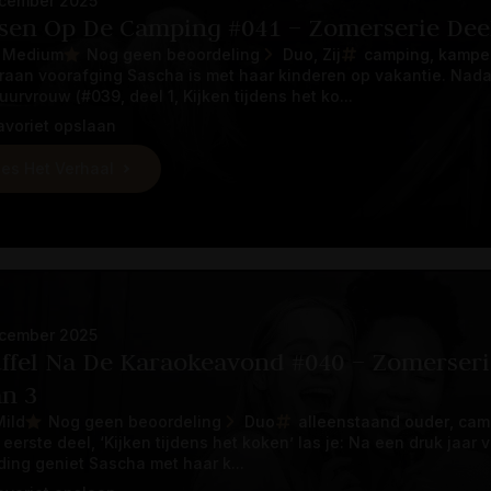
cember 2025
sen Op De Camping #041 – Zomerserie Deel
 Medium
Nog geen beoordeling
Duo
Zij
camping
kampe
raan voorafging Sascha is met haar kinderen op vakantie. Nada
uurvrouw (#039, deel 1, Kijken tijdens het ko...
avoriet opslaan
es Het Verhaal
cember 2025
ffel Na De Karaokeavond #040 – Zomerseri
an 3
Mild
Nog geen beoordeling
Duo
alleenstaand ouder
cam
t eerste deel, ‘Kijken tijdens het koken’ las je: Na een druk jaa
ding geniet Sascha met haar k...