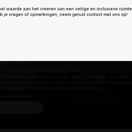
avoriet opslaan
eel waarde aan het creëren van een veilige en inclusieve ruimt
b je vragen of opmerkingen, neem gerust contact met ons op!
es Het Verhaal
tember 2025
e Nood: Op Het Toilet #035
XX Fire
Nog geen beoordeling
Duo
Zij
eerste date
Mila
gsdag in Utrecht had alles mee: zon, muziek, drank en uitzinn
 de grachten. Zoë had al de hele middag door de...
avoriet opslaan
es Het Verhaal