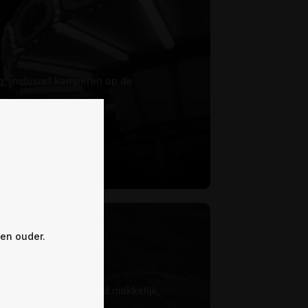
g, inclusief kamperen op de
 en ouder.
or! – is het niet altijd makkelijk,