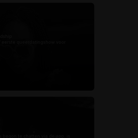
ndship
e eerste queerdatingshow voor
s begon te chatten via de app, is