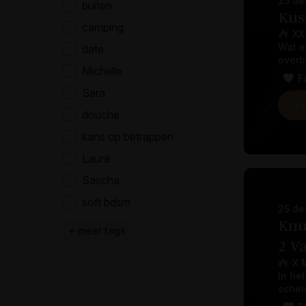
25 de
Tags
buiten
Kus
camping
XX
Wat e
date
overb
Michelle
F
Sara
Le
douche
kans op betrappen
Laura
Sascha
soft bdsm
25 de
Knu
+ meer tags
2 V
X 
In he
schei