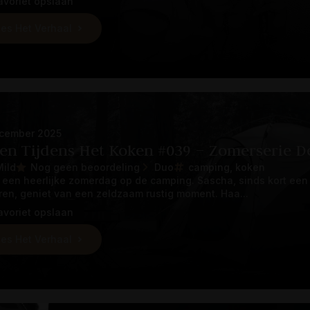
avoriet opslaan
es Het Verhaal
cember 2025
ken Tijdens Het Koken #039 – Zomerserie De
Mild
Nog geen beoordeling
Duo
camping
koken
s een heerlijke zomerdag op de camping. Sascha, sinds kort ee
ren, geniet van een zeldzaam rustig moment. Haa...
avoriet opslaan
es Het Verhaal