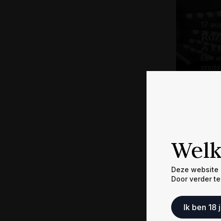
17 au
Roz
X 
Een w
stads
F
Le
Welk
Deze website b
17 ju
Door verder te
(No
XX
Ik ben 18 
Weet j
dat da