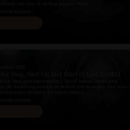
fantasie met haar op de loop gegaan. Wat b...
avoriet opslaan
es Het Verhaal
tember 2025
Het Oog, Niet Uit Het Hart (1 Van X) #031
Mild
Nog geen beoordeling
Duo
balkon
hereniging
ort de sleutel nog voordat ze de klink ziet bewegen. Heel even 
t haar eigen sleutel is die ergens klem z...
avoriet opslaan
es Het Verhaal