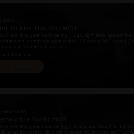
ni 2025
nt To Kiss This Girl #034
XX Fire
Nog geen beoordeling
Duo
Zij
IKAG
special frie
rdagavond is sinds een paar weken “I Kissed a Girl”–avond. D
en en écht heerlijk om naar te k...
avoriet opslaan
es Het Verhaal
tember 2025
erwachte Nacht #033
XX Fire
Nog geen beoordeling
Biseksueel
Duo
bi
buiten
lijk is het donderdag. Nina telt al dagen af. Sinds ze met Thoma