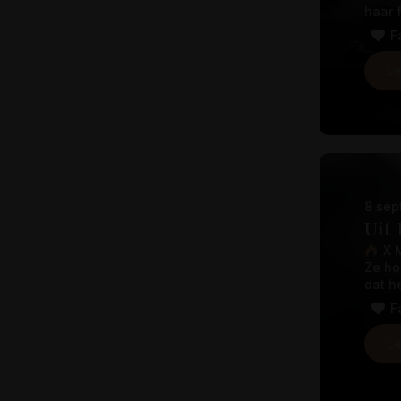
haar 
F
Le
8 sep
Uit 
X 
Ze ho
dat he
F
Le