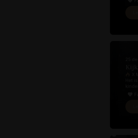
F
Le
25 de
Kij
X 
Het i
kinde
F
Le