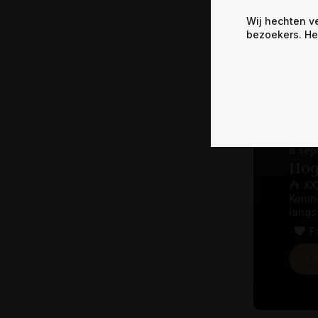
F
Wij hechten v
bezoekers. He
Le
8 sep
Hog
XX
Konin
langs
F
Le