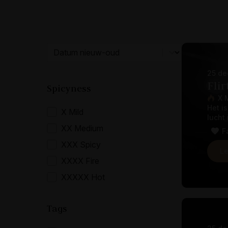
Post sorting
Sort content
25 de
Flir
Spicyness
X 
Het i
Spicyness
X Mild
lucht 
XX Medium
F
XXX Spicy
Le
XXXX Fire
XXXXX Hot
Tags