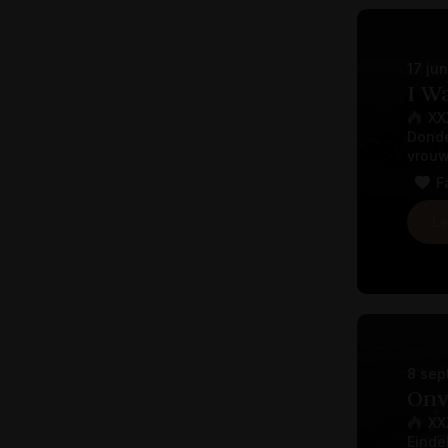
17 ju
I Wa
XX
Donde
vrouw
F
Le
8 sep
Onv
XX
Einde