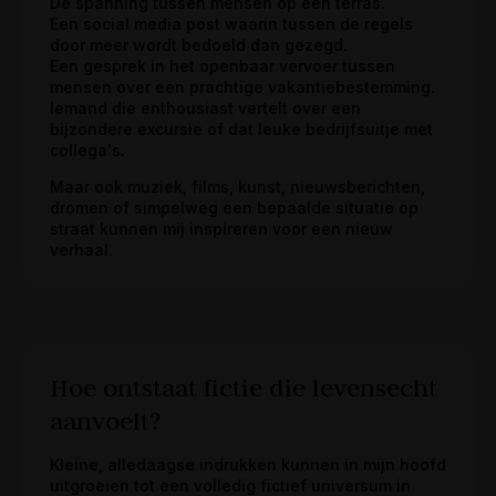
De spanning tussen mensen op een terras.
Een social media post waarin tussen de regels
door meer wordt bedoeld dan gezegd.
Een gesprek in het openbaar vervoer tussen
mensen over een prachtige vakantiebestemming.
Iemand die enthousiast vertelt over een
bijzondere excursie of dat leuke bedrijfsuitje met
collega's.
Maar ook muziek, films, kunst, nieuwsberichten,
dromen of simpelweg een bepaalde situatie op
straat kunnen mij inspireren voor een nieuw
verhaal.
Hoe ontstaat fictie die levensecht
aanvoelt?
Kleine, alledaagse indrukken kunnen in mijn hoofd
uitgroeien tot een volledig fictief universum in