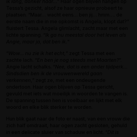
ik lang, donker haar…
” Haar ogen blijven hangen op
Tessa’s gezicht, alsof ze haar opnieuw probeert te
plaatsen. “Maar… wacht eens… ben jij… hmm…. de
eerste naam die in me opkomst is Angela, klopt dat?”
fluistert Tessa. Angela glimlacht, zacht maar met een
lichte spanning. “
Ik ga nu meestal door het leven als
Angie, maar ja, dat ben ik.
”
“
Wow… nu zie ik het echt,
” zegt Tessa met een
zachte lach. “
En ben je nog steeds met Maarten?
”.
Angie lacht schalks. “
Nee, dat is een ander tijdperk…
Sindsdien ben ik de vrouwenwereld gaan
verkennen
,” zegt ze, met een ondeugende
ondertoon. Haar ogen blijven op Tessa gericht,
gevuld met iets wat moeilijk in woorden te vangen is.
De spanning tussen hen is voelbaar en lijkt met elk
woord en elke blik sterker te worden.
Hun blik gaat naar de foto er naast, van een vrouw die
zich half omdraait, haar ogen zacht gesloten, gehuld
in een delicate sluier van schaduw en licht. “
Dit is