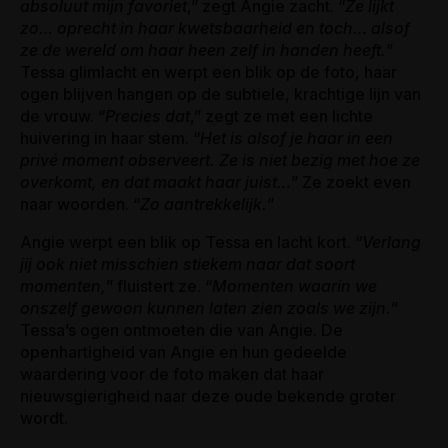
absoluut mijn favoriet
,” zegt Angie zacht. “
Ze lijkt
zo… oprecht in haar kwetsbaarheid en toch… alsof
ze de wereld om haar heen zelf in handen heeft.
”
Tessa glimlacht en werpt een blik op de foto, haar
ogen blijven hangen op de subtiele, krachtige lijn van
de vrouw. “
Precies dat
,” zegt ze met een lichte
huivering in haar stem. “
Het is alsof je haar in een
privé moment observeert. Ze is niet bezig met hoe ze
overkomt, en dat maakt haar juist…
” Ze zoekt even
naar woorden. “
Zo aantrekkelijk.
”
Angie werpt een blik op Tessa en lacht kort. “
Verlang
jij ook niet misschien stiekem naar dat soort
momenten,
” fluistert ze. “
Momenten waarin we
onszelf gewoon kunnen laten zien zoals we zijn.
”
Tessa’s ogen ontmoeten die van Angie. De
openhartigheid van Angie en hun gedeelde
waardering voor de foto maken dat haar
nieuwsgierigheid naar deze oude bekende groter
wordt.