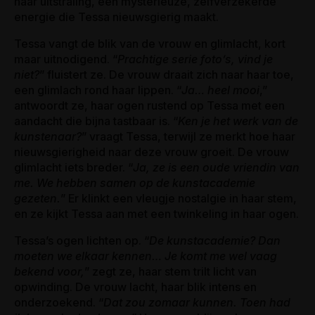
haar uitstraling, een mysterieuze, zelfverzekerde
energie die Tessa nieuwsgierig maakt.
Tessa vangt de blik van de vrouw en glimlacht, kort
maar uitnodigend. “
Prachtige serie foto’s, vind je
niet?
” fluistert ze. De vrouw draait zich naar haar toe,
een glimlach rond haar lippen. “
Ja… heel mooi
,”
antwoordt ze, haar ogen rustend op Tessa met een
aandacht die bijna tastbaar is. “
Ken je het werk van de
kunstenaar?
” vraagt Tessa, terwijl ze merkt hoe haar
nieuwsgierigheid naar deze vrouw groeit. De vrouw
glimlacht iets breder. “
Ja, ze is een oude vriendin van
me. We hebben samen op de kunstacademie
gezeten.
” Er klinkt een vleugje nostalgie in haar stem,
en ze kijkt Tessa aan met een twinkeling in haar ogen.
Tessa’s ogen lichten op. “
De kunstacademie? Dan
moeten we elkaar kennen… Je komt me wel vaag
bekend voor,
” zegt ze, haar stem trilt licht van
opwinding. De vrouw lacht, haar blik intens en
onderzoekend. “
Dat zou zomaar kunnen. Toen had