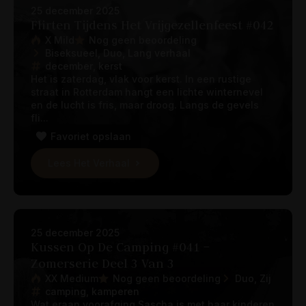
25 december 2025
Flirten Tijdens Het Vrijgezellenfeest #042
X Mild
Nog geen beoordeling
Biseksueel
Duo
Lang verhaal
december
kerst
Het is zaterdag, vlak voor kerst. In een rustige
straat in Rotterdam hangt een lichte winternevel
en de lucht is fris, maar droog. Langs de gevels
fli...
Favoriet opslaan
Lees Het Verhaal
25 december 2025
Kussen Op De Camping #041 –
Zomerserie Deel 3 Van 3
XX Medium
Nog geen beoordeling
Duo
Zij
camping
kamperen
Wat eraan voorafging Sascha is met haar kinderen