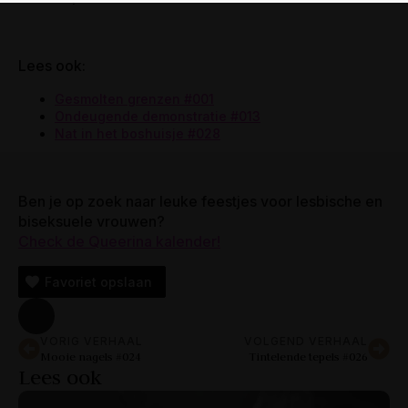
Lees ook:
Gesmolten grenzen #001
Ondeugende demonstratie #013
Nat in het boshuisje #028
Ben je op zoek naar leuke feestjes voor lesbische en
biseksuele vrouwen?
Check de Queerina kalender!
Favoriet opslaan
VORIG VERHAAL
VOLGEND VERHAAL
Mooie nagels #024
Tintelende tepels #026
Lees ook